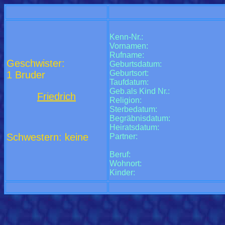
Kenn-Nr.:
Vornamen:
Rufname:
Geschwister:
Geburtsdatum:
Geburtsort:
1 Bruder
Taufdatum:
Geb.als Kind Nr.:
Friedrich
Religion:
Sterbedatum:
Begräbnisdatum:
Heiratsdatum:
Schwestern: keine
Partner:
Beruf:
Wohnort:
Kinder: