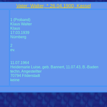
Vater: Walter, * 26.04.1900, Kassel
1 (Proband)
Klaus Walter
Klaus
17.03.1939
Nürnberg
2
ev.
11.07.1964
Heidemarie Luise, geb. Bannert, 11.07.43, B.-Baden
techn. Angestellter
70794 Filderstadt
keine